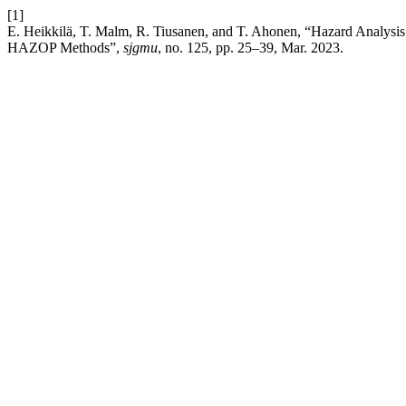
[1]
E. Heikkilä, T. Malm, R. Tiusanen, and T. Ahonen, “Hazard Analys
HAZOP Methods”,
sjgmu
, no. 125, pp. 25–39, Mar. 2023.